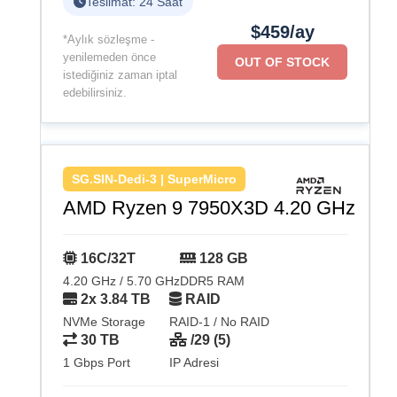
Teslimat: 24 Saat
$459/ay
*Aylık sözleşme -
yenilemeden önce
OUT OF STOCK
istediğiniz zaman iptal
edebilirsiniz.
SG.SIN-Dedi-3 | SuperMicro
AMD Ryzen 9 7950X3D 4.20 GHz
16C/32T
128 GB
4.20 GHz / 5.70 GHz
DDR5 RAM
2x 3.84 TB
RAID
NVMe Storage
RAID-1 / No RAID
30 TB
/29 (5)
1 Gbps Port
IP Adresi