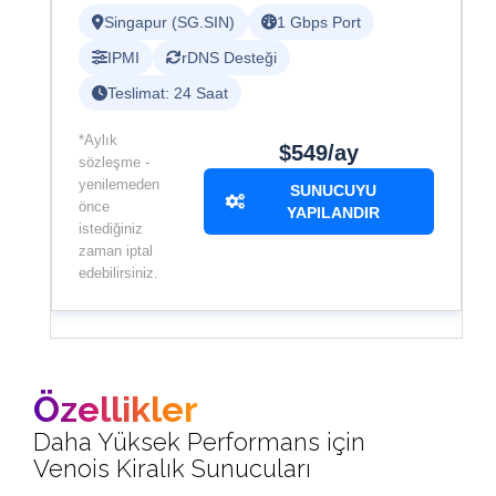
Singapur (SG.SIN)
1 Gbps Port
IPMI
rDNS Desteği
Teslimat: 24 Saat
*Aylık
$549/ay
sözleşme -
yenilemeden
SUNUCUYU
önce
YAPILANDIR
istediğiniz
zaman iptal
edebilirsiniz.
Özellikler
Daha Yüksek Performans için
Venois Kiralık Sunucuları