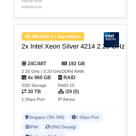
zaman iptal
edebilirsiniz.
SG.SIN-Dedi-2 | SuperMicro
2x Intel Xeon Silver 4214 2.20 GHz
24C/48T
192 GB
2.20 GHz / 3.20 GHz
DDR4 RAM
4x 960 GB
RAID
SSD Storage
RAID-10
30 TB
/29 (5)
1 Gbps Port
IP Adresi
Singapur (SG.SIN)
1 Gbps Port
IPMI
rDNS Desteği