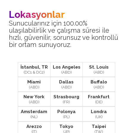
Lokasyonlar
Sunucularınız için 100.00%
ulaşılabilirlik ve çalışma süresi ile
hızlı, güvenilir, sorunsuz ve kontrollü
bir ortam sunuyoruz.
İstanbul, TR
Los Angeles
St. Louis
(DC1 & DC2)
(ABD)
(ABD)
Miami
Dallas
Buffalo
(ABD)
(ABD)
(ABD)
New York
Strasbourg
Frankfurt
(ABD)
(FR)
(DE)
Amsterdam
Polonya
Londra
(NL)
(PL)
(UK)
Arezzo
Tokyo
Taipei
(IT)
(JP)
(TW)