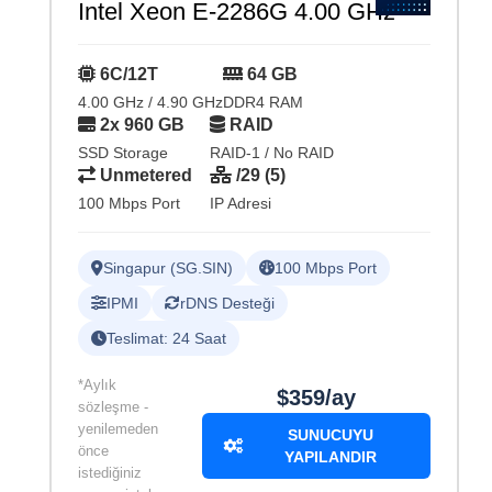
Intel Xeon E-2286G 4.00 GHz
6C/12T
64 GB
4.00 GHz / 4.90 GHz
DDR4 RAM
2x 960 GB
RAID
SSD Storage
RAID-1 / No RAID
Unmetered
/29 (5)
100 Mbps Port
IP Adresi
Singapur (SG.SIN)
100 Mbps Port
IPMI
rDNS Desteği
Teslimat: 24 Saat
*Aylık
$359/ay
sözleşme -
yenilemeden
SUNUCUYU
önce
YAPILANDIR
istediğiniz