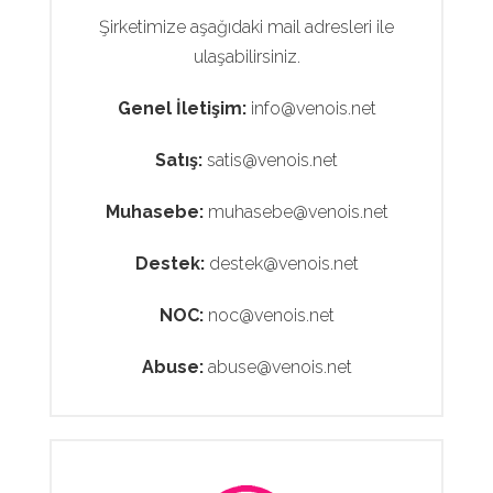
Şirketimize aşağıdaki mail adresleri ile
ulaşabilirsiniz.
Genel İletişim:
info@venois.net
Satış:
satis@venois.net
Muhasebe:
muhasebe@venois.net
Destek:
destek@venois.net
NOC:
noc@venois.net
Abuse:
abuse@venois.net