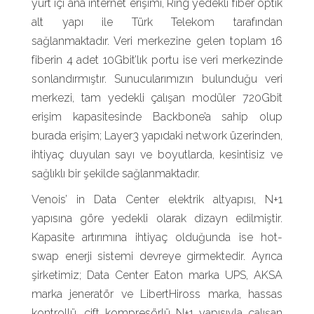
yurt içi ana internet erişimi, Ring yedekli fiber optik
alt yapı ile Türk Telekom tarafından
sağlanmaktadır. Veri merkezine gelen toplam 16
fiberin 4 adet 10Gbit’lık portu ise veri merkezinde
sonlandırmıştır. Sunucularımızın bulunduğu veri
merkezi, tam yedekli çalışan modüler 720Gbit
erişim kapasitesinde Backbone’a sahip olup
burada erişim; Layer3 yapıdaki network üzerinden,
ihtiyaç duyulan sayı ve boyutlarda, kesintisiz ve
sağlıklı bir şekilde sağlanmaktadır.
Venois’ in Data Center elektrik altyapısı, N+1
yapısına göre yedekli olarak dizayn edilmiştir.
Kapasite artırımına ihtiyaç olduğunda ise hot-
swap enerji sistemi devreye girmektedir. Ayrıca
şirketimiz; Data Center Eaton marka UPS, AKSA
marka jeneratör ve LibertHiross marka, hassas
kontrollü, çift kompresörlü N+1 yapısıyla çalışan