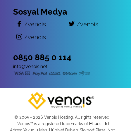
Sosyal Medya
/venois
/venois
/venois
0850 885 0 114
info@venois.net
© 2005 -
2026 Venois Hosting. All rights reserved. |
Venois™ is a registered trademarks of
Mitues Ltd.
Adres: Yakuplu Mah. Hürriyet Bulvarı, Skyport Plaza, No:1,