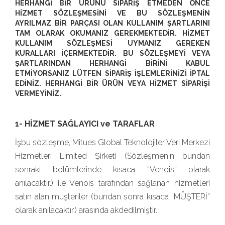
HERHANGİ BİR ÜRÜNÜ SİPARİŞ ETMEDEN ÖNCE
HİZMET SÖZLEŞMESİNİ VE BU SÖZLEŞMENİN
AYRILMAZ BİR PARÇASI OLAN KULLANIM ŞARTLARINI
TAM OLARAK OKUMANIZ GEREKMEKTEDİR. HİZMET
KULLANIM SÖZLEŞMESİ UYMANIZ GEREKEN
KURALLARI İÇERMEKTEDİR. BU SÖZLEŞMEYİ VEYA
ŞARTLARINDAN HERHANGİ BİRİNİ KABUL
ETMİYORSANIZ LÜTFEN SİPARİŞ İŞLEMLERİNİZİ İPTAL
EDİNİZ. HERHANGİ BİR ÜRÜN VEYA HİZMET SİPARİŞİ
VERMEYİNİZ.
1- HİZMET SAĞLAYICI ve TARAFLAR
İşbu sözleşme, Mitues Global Teknolojiler Veri Merkezi
Hizmetleri Limited Şirketi (Sözleşmenin bundan
sonraki bölümlerinde kısaca “Venois” olarak
anılacaktır.) ile Venois tarafından sağlanan hizmetleri
satın alan müşteriler (bundan sonra kısaca “MÜŞTERİ”
olarak anılacaktır.) arasında akdedilmiştir.