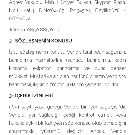
Adres: Yakuplu Mah. Hürriyet Bulvarı, Skyport Plaza,
No:1, Kat:3, D.No:64-65, PK:34520, Beylikdüzü -
İSTANBUL
Telefon: 0850 885 01 14
2- SÖZLEŞMENİN KONUSU
İşbu sözleşmenin konusu Venois tarafından sağlanan,
barındırma hizmetlerine (sunucu barındırma, kabin
kiralama, ekipman barındırma ve buna benzer
mülkiyeti Müşteri'ye ait olan her türlü cihazın Venois'te
barınması), ilişkin hizmetin kullanım şartlarını belirler.
3- İÇERİK İZİNLERİ
5651 sayılı yasa gereği, Venois bir “yer sağlayıcı”dır.
Venois, yer sağladığı içeriği kontrol etmek veya
hukuka aykırı bir faaliyetin söz konusu olup olmadığını
araştırmakla yükümlü değildir. Ancak, Venois