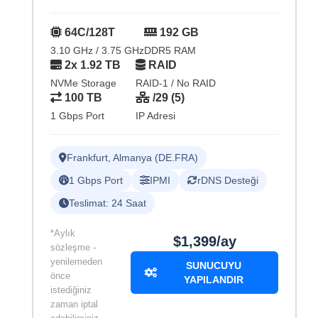
64C/128T
192 GB
3.10 GHz / 3.75 GHz
DDR5 RAM
2x 1.92 TB
RAID
NVMe Storage
RAID-1 / No RAID
100 TB
/29 (5)
1 Gbps Port
IP Adresi
Frankfurt, Almanya (DE.FRA)
1 Gbps Port
IPMI
rDNS Desteği
Teslimat: 24 Saat
*Aylık
$1,399/ay
sözleşme -
yenilemeden
SUNUCUYU
önce
YAPILANDIR
istediğiniz
zaman iptal