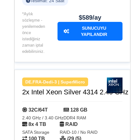
Teslimat: 24 Saat
*Aylık
$589/ay
sözleşme -
yenilemeden
SUNUCUYU
önce
YAPILANDIR
istediğiniz
zaman iptal
edebilirsiniz.
DE.FRA-Dedi-3 | SuperMicro
2x Intel Xeon Silver 4314 2.40 GHz
32C/64T
128 GB
2.40 GHz / 3.40 GHz
DDR4 RAM
8x 4 TB
RAID
SATA Storage
RAID-10 / No RAID
100 TB
/29 (5)