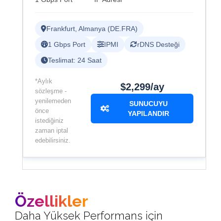
Frankfurt, Almanya (DE.FRA)
1 Gbps Port
IPMI
rDNS Desteği
Teslimat: 24 Saat
*Aylık
$2,299/ay
sözleşme -
yenilemeden
SUNUCUYU
önce
YAPILANDIR
istediğiniz
zaman iptal
edebilirsiniz.
Özellikler
Daha Yüksek Performans için