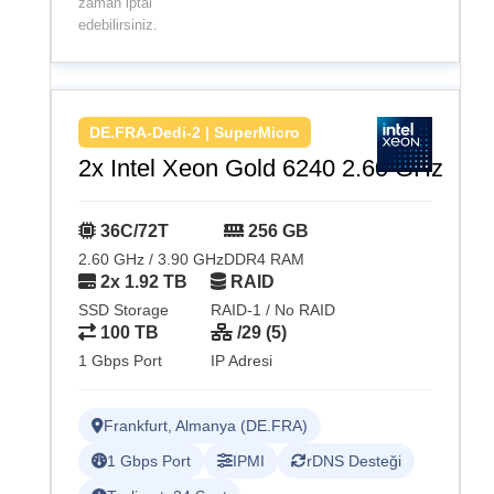
zaman iptal
edebilirsiniz.
DE.FRA-Dedi-2 | SuperMicro
2x Intel Xeon Gold 6240 2.60 GHz
36C/72T
256 GB
2.60 GHz / 3.90 GHz
DDR4 RAM
2x 1.92 TB
RAID
SSD Storage
RAID-1 / No RAID
100 TB
/29 (5)
1 Gbps Port
IP Adresi
Frankfurt, Almanya (DE.FRA)
1 Gbps Port
IPMI
rDNS Desteği