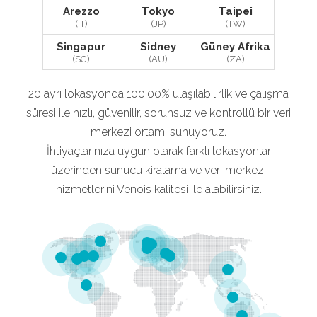
Arezzo
Tokyo
Taipei
(IT)
(JP)
(TW)
Singapur
Sidney
Güney Afrika
(SG)
(AU)
(ZA)
20 ayrı lokasyonda 100.00% ulaşılabilirlik ve çalışma
süresi ile hızlı, güvenilir, sorunsuz ve kontrollü bir veri
merkezi ortamı sunuyoruz.
İhtiyaçlarınıza uygun olarak farklı lokasyonlar
üzerinden sunucu kiralama ve veri merkezi
hizmetlerini Venois kalitesi ile alabilirsiniz.