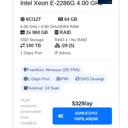
Intel Xeon E-2286G 4.00 GHz
6C/12T
64 GB
4.00 GHz / 4.90 GHz
DDR4 RAM
2x 960 GB
RAID
SSD Storage
RAID-1 / No RAID
100 TB
/29 (5)
1 Gbps Port
IP Adresi
Frankfurt, Almanya (DE.FRA)
1 Gbps Port
IPMI
rDNS Desteği
Teslimat: 24 Saat
*Aylık
$329/ay
sözleşme -
yenilemeden
SUNUCUYU
önce
YAPILANDIR
istediğiniz