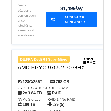
*Aylık
$1,499/ay
sözleşme -
yenilemeden
SUNUCUYU
önce
YAPILANDIR
istediğiniz
zaman iptal
edebilirsiniz.
DE.FRA-Dedi-6 | SuperMicro
AMD EPYC 9755 2.70 GHz
128C/256T
768 GB
2.70 GHz / 4.10 GHz
DDR5 RAM
2x 3.84 TB
RAID
NVMe Storage
RAID-1 / No RAID
100 TB
/29 (5)
1 Gbps Port
IP Adresi