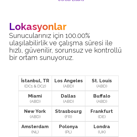
Lokasyonlar
Sunucularınız için 100.00%
ulaşılabilirlik ve çalışma süresi ile
hızlı, güvenilir, sorunsuz ve kontrollü
bir ortam sunuyoruz.
İstanbul, TR
Los Angeles
St. Louis
(DC1 & DC2)
(ABD)
(ABD)
Miami
Dallas
Buffalo
(ABD)
(ABD)
(ABD)
New York
Strasbourg
Frankfurt
(ABD)
(FR)
(DE)
Amsterdam
Polonya
Londra
(NL)
(PL)
(UK)