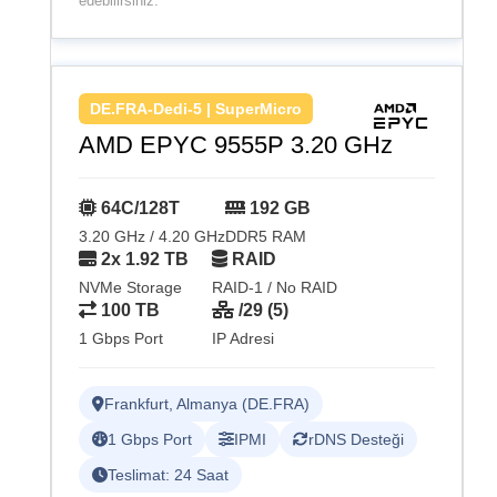
edebilirsiniz.
DE.FRA-Dedi-5 | SuperMicro
AMD EPYC 9555P 3.20 GHz
64C/128T
192 GB
3.20 GHz / 4.20 GHz
DDR5 RAM
2x 1.92 TB
RAID
NVMe Storage
RAID-1 / No RAID
100 TB
/29 (5)
1 Gbps Port
IP Adresi
Frankfurt, Almanya (DE.FRA)
1 Gbps Port
IPMI
rDNS Desteği
Teslimat: 24 Saat