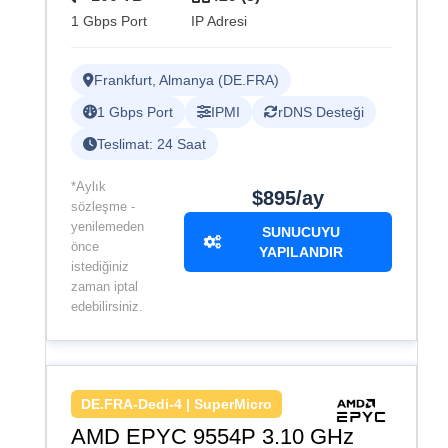
1 Gbps Port
IP Adresi
Frankfurt, Almanya (DE.FRA)
1 Gbps Port
IPMI
rDNS Desteği
Teslimat: 24 Saat
*Aylık
$895/ay
sözleşme -
yenilemeden
SUNUCUYU
önce
YAPILANDIR
istediğiniz
zaman iptal
edebilirsiniz.
DE.FRA-Dedi-4 | SuperMicro
AMD EPYC 9554P 3.10 GHz