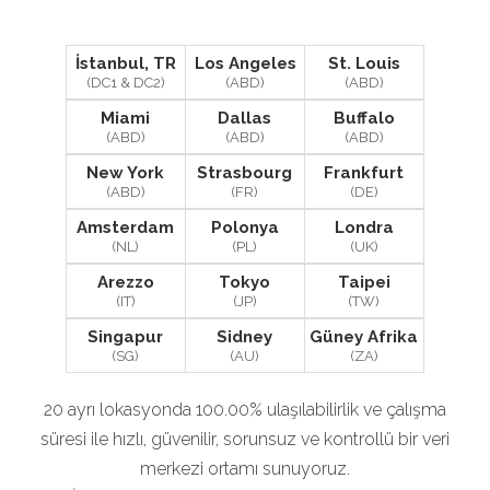
İstanbul, TR
Los Angeles
St. Louis
(DC1 & DC2)
(ABD)
(ABD)
Miami
Dallas
Buffalo
(ABD)
(ABD)
(ABD)
New York
Strasbourg
Frankfurt
(ABD)
(FR)
(DE)
Amsterdam
Polonya
Londra
(NL)
(PL)
(UK)
Arezzo
Tokyo
Taipei
(IT)
(JP)
(TW)
Singapur
Sidney
Güney Afrika
(SG)
(AU)
(ZA)
20 ayrı lokasyonda 100.00% ulaşılabilirlik ve çalışma
süresi ile hızlı, güvenilir, sorunsuz ve kontrollü bir veri
merkezi ortamı sunuyoruz.