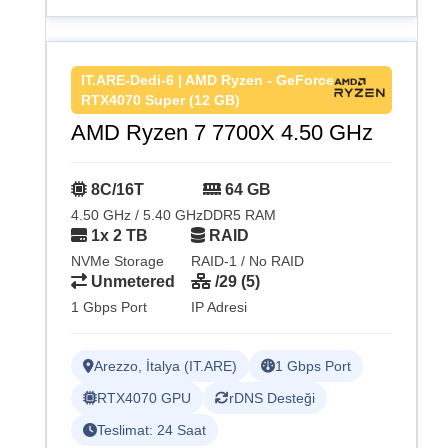
IT.ARE-Dedi-6 | AMD Ryzen - GeForce
RTX4070 Super (12 GB)
AMD Ryzen 7 7700X 4.50 GHz
8C/16T
64 GB
4.50 GHz / 5.40 GHz
DDR5 RAM
1x 2 TB
RAID
NVMe Storage
RAID-1 / No RAID
Unmetered
/29 (5)
1 Gbps Port
IP Adresi
Arezzo, İtalya (IT.ARE)
1 Gbps Port
RTX4070 GPU
rDNS Desteği
Teslimat: 24 Saat