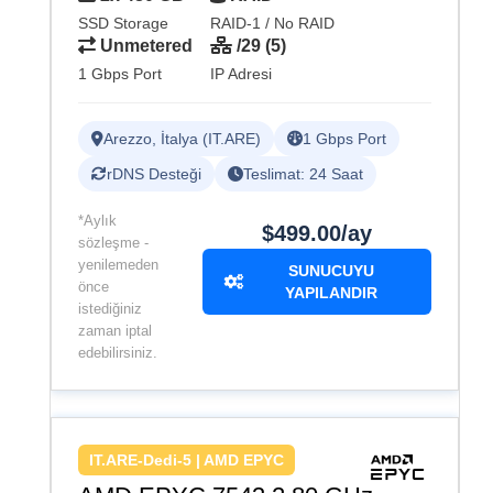
SSD Storage
RAID-1 / No RAID
Unmetered
/29 (5)
1 Gbps Port
IP Adresi
Arezzo, İtalya (IT.ARE)
1 Gbps Port
rDNS Desteği
Teslimat: 24 Saat
*Aylık
$499.00/ay
sözleşme -
yenilemeden
SUNUCUYU
önce
YAPILANDIR
istediğiniz
zaman iptal
edebilirsiniz.
IT.ARE-Dedi-5 | AMD EPYC