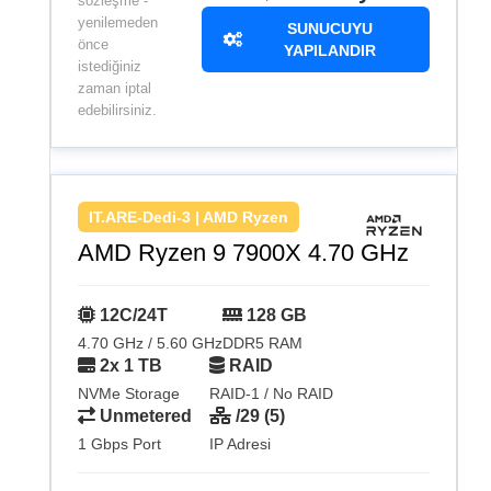
sözleşme -
yenilemeden
SUNUCUYU
önce
YAPILANDIR
istediğiniz
zaman iptal
edebilirsiniz.
IT.ARE-Dedi-3 | AMD Ryzen
AMD Ryzen 9 7900X 4.70 GHz
12C/24T
128 GB
4.70 GHz / 5.60 GHz
DDR5 RAM
2x 1 TB
RAID
NVMe Storage
RAID-1 / No RAID
Unmetered
/29 (5)
1 Gbps Port
IP Adresi