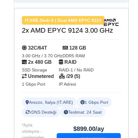
IT.ARE-Dedi-9 | Dual AMD EPYC 9124
2x AMD EPYC 9124 3.00 GHz
32C/64T
128 GB
3.00 GHz / 3.70 GHz
DDR5 RAM
2x 480 GB
RAID
SSD Storage
RAID-1 / No RAID
Unmetered
/29 (5)
1 Gbps Port
IP Adresi
Arezzo, İtalya (IT.ARE)
1 Gbps Port
rDNS Desteği
Teslimat: 24 Saat
*Aylık
$899.00/ay
sözleşme -
yenilemeden