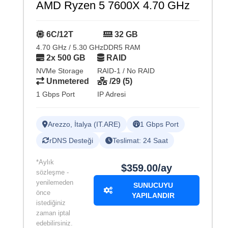
AMD Ryzen 5 7600X 4.70 GHz
6C/12T
32 GB
4.70 GHz / 5.30 GHz
DDR5 RAM
2x 500 GB
RAID
NVMe Storage
RAID-1 / No RAID
Unmetered
/29 (5)
1 Gbps Port
IP Adresi
Arezzo, İtalya (IT.ARE)
1 Gbps Port
rDNS Desteği
Teslimat: 24 Saat
*Aylık
$359.00/ay
sözleşme -
yenilemeden
SUNUCUYU
önce
YAPILANDIR
istediğiniz
zaman iptal
edebilirsiniz.