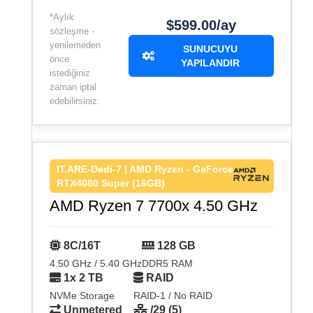
*Aylık
$599.00/ay
sözleşme -
yenilemeden
SUNUCUYU
önce
YAPILANDIR
istediğiniz
zaman iptal
edebilirsiniz.
IT.ARE-Dedi-7 | AMD Ryzen - GeForce
RTX4080 Super (16GB)
AMD Ryzen 7 7700x 4.50 GHz
8C/16T
128 GB
4.50 GHz / 5.40 GHz
DDR5 RAM
1x 2 TB
RAID
NVMe Storage
RAID-1 / No RAID
Unmetered
/29 (5)