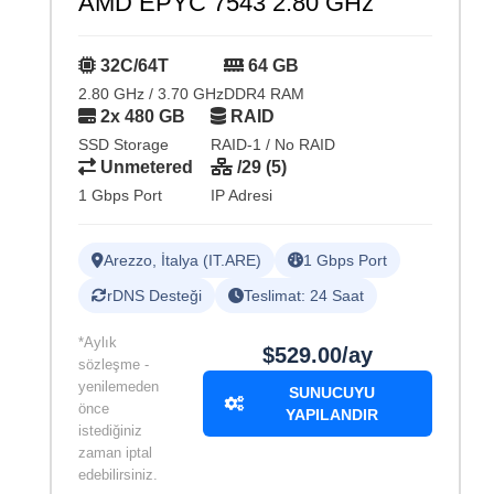
AMD EPYC 7543 2.80 GHz
32C/64T
64 GB
2.80 GHz / 3.70 GHz
DDR4 RAM
2x 480 GB
RAID
SSD Storage
RAID-1 / No RAID
Unmetered
/29 (5)
1 Gbps Port
IP Adresi
Arezzo, İtalya (IT.ARE)
1 Gbps Port
rDNS Desteği
Teslimat: 24 Saat
*Aylık
$529.00/ay
sözleşme -
yenilemeden
SUNUCUYU
önce
YAPILANDIR
istediğiniz
zaman iptal
edebilirsiniz.