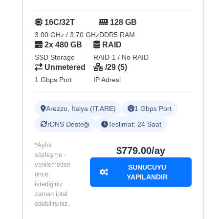
16C/32T
128 GB
3.00 GHz / 3.70 GHz
DDR5 RAM
2x 480 GB
RAID
SSD Storage
RAID-1 / No RAID
Unmetered
/29 (5)
1 Gbps Port
IP Adresi
Arezzo, İtalya (IT.ARE)
1 Gbps Port
rDNS Desteği
Teslimat: 24 Saat
*Aylık
$779.00/ay
sözleşme -
yenilemeden
SUNUCUYU
önce
YAPILANDIR
istediğiniz
zaman iptal
edebilirsiniz.