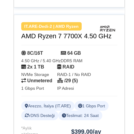
IT.ARE-Dedi-2 | AMD Ryzen
AMD Ryzen 7 7700X 4.50 GHz
8C/16T
64 GB
4.50 GHz / 5.40 GHz
DDR5 RAM
2x 1 TB
RAID
NVMe Storage
RAID-1 / No RAID
Unmetered
/29 (5)
1 Gbps Port
IP Adresi
Arezzo, İtalya (IT.ARE)
1 Gbps Port
rDNS Desteği
Teslimat: 24 Saat
*Aylık
$399.00/ay