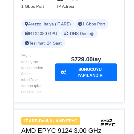
1 Gbps Port
IP Adresi
Arezzo, İtalya (IT.ARE)
1 Gbps Port
RTX4080 GPU
rDNS Desteği
Teslimat: 24 Saat
*Aylık
$729.00/ay
sözleşme -
yenilemeden
SUNUCUYU
önce
YAPILANDIR
istediğiniz
zaman iptal
edebilirsiniz.
IT.ARE-Dedi-8 | AMD EPYC
AMD EPYC 9124 3.00 GHz