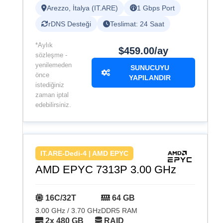
Arezzo, İtalya (IT.ARE)
1 Gbps Port
rDNS Desteği
Teslimat: 24 Saat
*Aylık
$459.00/ay
sözleşme -
yenilemeden
SUNUCUYU
önce
YAPILANDIR
istediğiniz
zaman iptal
edebilirsiniz.
IT.ARE-Dedi-4 | AMD EPYC
AMD EPYC 7313P 3.00 GHz
16C/32T
64 GB
3.00 GHz / 3.70 GHz
DDR5 RAM
2x 480 GB
RAID