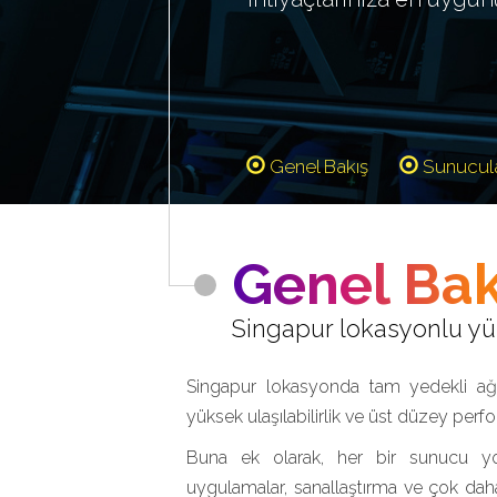
Genel Bakış
Sunucul
Genel Bak
Singapur lokasyonlu yük
Singapur lokasyonda tam yedekli ağ 
yüksek ulaşılabilirlik ve üst düzey perf
Buna ek olarak, her bir sunucu yo
uygulamalar, sanallaştırma ve çok daha