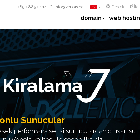
~
0850 885 01 14
info@venois.net
Destek
İle
domain
web hosti
 Kiralama
onlu Sunucular
ksek performans serisi sunuculardan oluşan s
nu Venois kalitesi ile seçebilirsiniz.