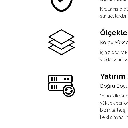
Kiralamış oldu
sunuculardan (
Ölçeklen
Kolay Yüks
İşiniz değişt
ve donanımları,
Yatırım
Doğru Boyut
Venois ile sun
yüksek perfor
bizimle iletiş
ile kiralayabilir