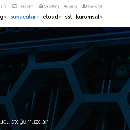
tişim
Hesabım
Sepetim
Giriş
Kayıt Ol
ng
sunucular
cloud
ssl
kurumsal
unucu stoğumuzdan