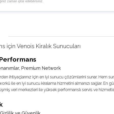
niz zaman iptal edebilirsiniz.
 için Venois Kiralık Sunucuları
 Performans
onanımlar, Premium Network
rden ihtiyaçlarınız için en iyi sunucu çözümlerini sunar. Hem s
rkü ile en iyi sunucu kiralama hizmetini almanızı sağlar. En gün
lişmiş veri merkezleri ile yüksek performanslı servis ve hizmetl
k
Gizlilik ve Güvenlik