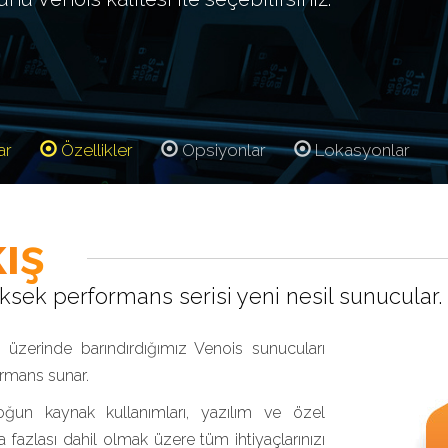
ar
Özellikler
Opsiyonlar
Lokasyonlar
ış
sek performans serisi yeni nesil sunucular.
üzerinde barındırdığımız Venois sunucuları
ormans sunar.
ğun kaynak kullanımları, yazılım ve özel
 fazlası dahil olmak üzere tüm ihtiyaçlarınızı