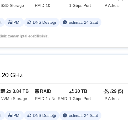
SSD Storage
RAID-10
1 Gbps Port
IP Adresi
t
IPMI
rDNS Desteği
Teslimat: 24 Saat
niz zaman iptal edebilirsiniz.
.20 GHz
2x 3.84 TB
RAID
30 TB
/29 (5)
NVMe Storage
RAID-1 / No RAID
1 Gbps Port
IP Adresi
t
IPMI
rDNS Desteği
Teslimat: 24 Saat