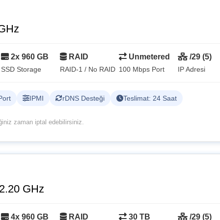
 GHz
2x 960 GB
RAID
Unmetered
/29 (5)
SSD Storage
RAID-1 / No RAID
100 Mbps Port
IP Adresi
Port
IPMI
rDNS Desteği
Teslimat: 24 Saat
niz zaman iptal edebilirsiniz.
 2.20 GHz
4x 960 GB
RAID
30 TB
/29 (5)