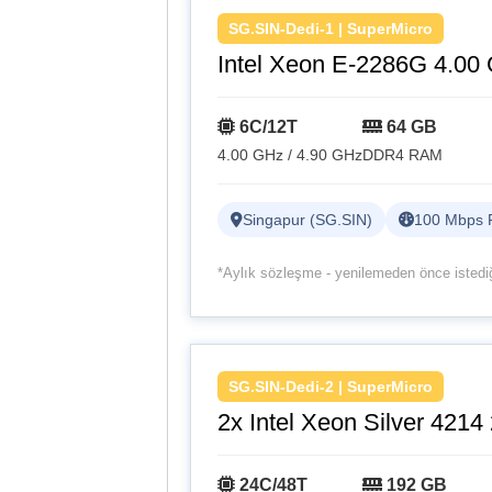
SG.SIN-Dedi-1 | SuperMicro
Intel Xeon E-2286G 4.00
6C/12T
64 GB
4.00 GHz / 4.90 GHz
DDR4 RAM
Singapur (SG.SIN)
100 Mbps 
*Aylık sözleşme - yenilemeden önce istediği
SG.SIN-Dedi-2 | SuperMicro
2x Intel Xeon Silver 4214
24C/48T
192 GB