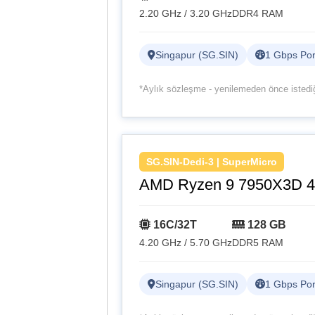
2.20 GHz / 3.20 GHz
DDR4 RAM
Singapur (SG.SIN)
1 Gbps Por
*Aylık sözleşme - yenilemeden önce istediği
SG.SIN-Dedi-3 | SuperMicro
AMD Ryzen 9 7950X3D 4
16C/32T
128 GB
4.20 GHz / 5.70 GHz
DDR5 RAM
Singapur (SG.SIN)
1 Gbps Por