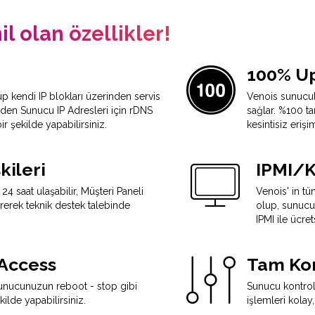
l olan özellikler!
100% Up
 kendi IP blokları üzerinden servis
Venois sunucul
nden Sunucu IP Adresleri için rDNS
sağlar. %100 tam
ir şekilde yapabilirsiniz.
kesintisiz erişi
kileri
IPMI/K
 saat ulaşabilir, Müşteri Paneli
Venois' in t
rerek teknik destek talebinde
olup, sunucu
IPMI ile ücre
Access
Tam Kon
sunucunuzun reboot - stop gibi
Sunucu kontrol
kilde yapabilirsiniz.
işlemleri kolay,